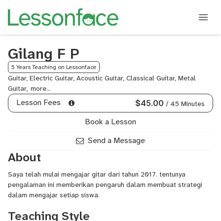
Gilang F P
5 Years Teaching on Lessonface
Guitar, Electric Guitar, Acoustic Guitar, Classical Guitar, Metal
Guitar,
Fingerstyle
Guitar,
Lesson Fees
$45.00
/ 45 Minutes
Rock
Guitar
Book a Lesson
Send a Message
About
Saya telah mulai mengajar gitar dari tahun 2017. tentunya
pengalaman ini memberikan pengaruh dalam membuat strategi
dalam mengajar setiap siswa.
Teaching Style